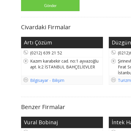
Civardaki Firmalar
Artı Çözüm
Düzgün
(0212) 639 21 52
(0212)
Kazım karabekir cad. no:1 ayvazoğlu
Şirine
apt. k:2 İSTANBUL BAHÇELİEVLER
Fırat S
İstan
Bilgisayar - Bilişim
Turizm
Benzer Firmalar
Vural Bobinaj
İntek H