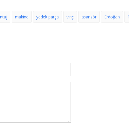
ntaj
makine
yedek parça
vinç
asansör
Erdoğan