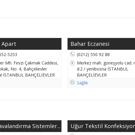
 Apart
Bahar Eczanesi
652-5253
(0212) 550 92 88
vler Mh. Fevzi Çakmak Caddesi,
Merkez mah. güneşyolu cad. 
okak, No: 4, Bahçelievler
d:2 / yenibosna İSTANBUL
bul İSTANBUL BAHÇELİEVLER
BAHÇELİEVLER
Sağlık
avalandırma Sistemler...
Uğur Tekstil Konfeksiyon