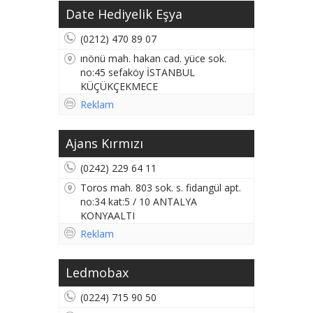
Date Hediyelik Eşya
(0212) 470 89 07
ınönü mah. hakan cad. yüce sok.
no:45 sefaköy İSTANBUL
KÜÇÜKÇEKMECE
Reklam
Ajans Kırmızı
(0242) 229 64 11
Toros mah. 803 sok. s. fidangül apt.
no:34 kat:5 / 10 ANTALYA
KONYAALTI
Reklam
Ledmobax
(0224) 715 90 50