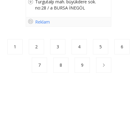
Turgutalp mah. büyükdere sok.
no:28 / a BURSA İNEGÖL
Reklam
1
2
3
4
5
6
7
8
9