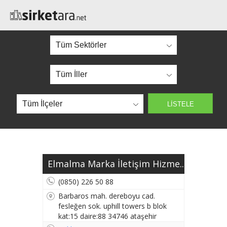
Elmalma Marka İletişim Hizme...
(0850) 226 50 88
Barbaros mah. dereboyu cad.
fesleğen sok. uphill towers b blok
kat:15 daire:88 34746 ataşehir
mimar sinan camii karşısı İSTANBUL