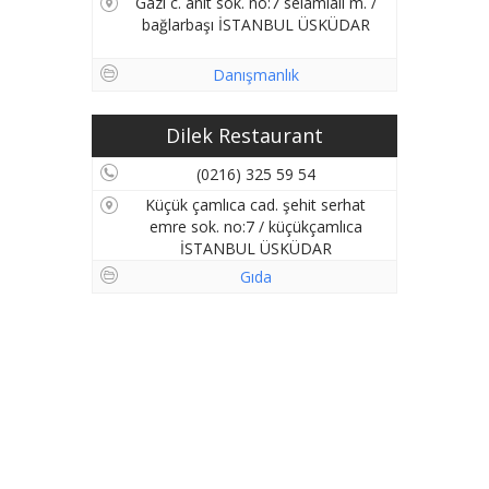
Gazi c. anıt sok. no:7 selamiali m. /
bağlarbaşı İSTANBUL ÜSKÜDAR
Danışmanlık
Dilek Restaurant
(0216) 325 59 54
Küçük çamlıca cad. şehit serhat
emre sok. no:7 / küçükçamlıca
İSTANBUL ÜSKÜDAR
Gıda