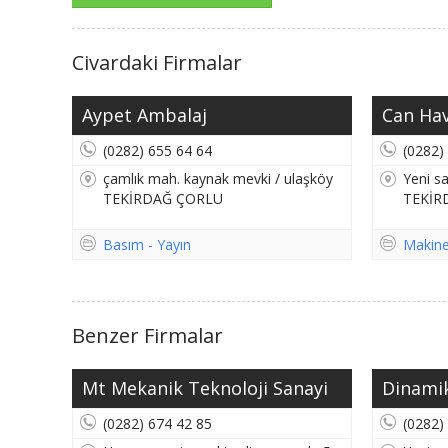
Civardaki Firmalar
Aypet Ambalaj
Can Ha
(0282) 655 64 64
(0282)
çamlık mah. kaynak mevki / ulaşköy
Yeni sa
TEKİRDAĞ ÇORLU
TEKİR
Basım - Yayın
Makin
Benzer Firmalar
Mt Mekanik Teknoloji Sanayi
Dinami
(0282) 674 42 85
(0282)