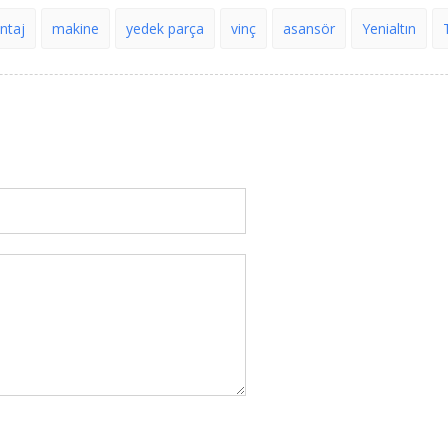
ntaj
makine
yedek parça
vinç
asansör
Yenialtın