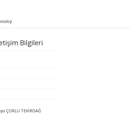
knoloji
etişim Bilgileri
t köyü ÇORLU TEKİRDAĞ