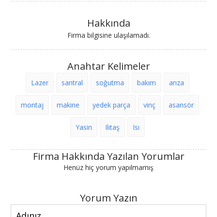
Hakkında
Firma bilgisine ulaşılamadı.
Anahtar Kelimeler
Lazer
santral
soğutma
bakım
arıza
montaj
makine
yedek parça
vinç
asansör
Yasin
Ilıtaş
Isı
Firma Hakkında Yazılan Yorumlar
Henüz hiç yorum yapılmamış
Yorum Yazın