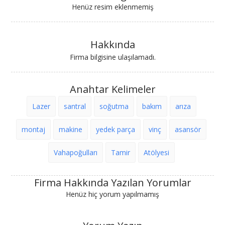
Henüz resim eklenmemiş
Hakkında
Firma bilgisine ulaşılamadı.
Anahtar Kelimeler
Lazer
santral
soğutma
bakım
arıza
montaj
makine
yedek parça
vinç
asansör
Vahapoğulları
Tamir
Atölyesi
Firma Hakkında Yazılan Yorumlar
Henüz hiç yorum yapılmamış