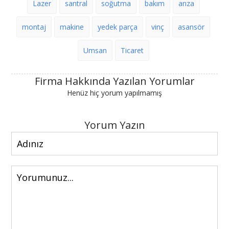
Lazer
santral
soğutma
bakım
arıza
montaj
makine
yedek parça
vinç
asansör
Umsan
Ticaret
Firma Hakkında Yazılan Yorumlar
Henüz hiç yorum yapılmamış
Yorum Yazın