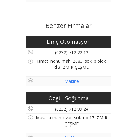
Benzer Firmalar
Dinç Otomasyon
(0232) 712 22 12
ısmet inönü mah. 2083. sok. b blok
d:3 İZMİR ÇEŞME
Makine
Özgül Soğutma
(0232) 712 99 24
Musalla mah. uzun sok. no:17 İZMİR
ÇEŞME