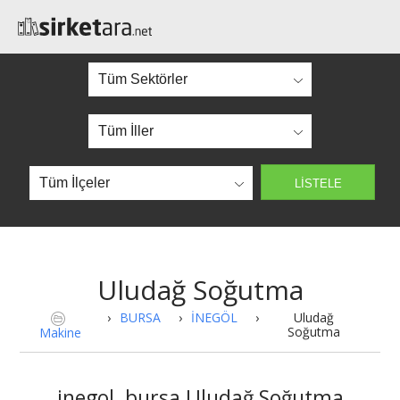
Uludağ Soğutma
›
BURSA
›
İNEGÖL
›
Uludağ
Soğutma
Makine
inegol, bursa Uludağ Soğutma