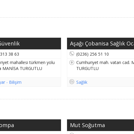
üvenlik
Aşağı Çobanisa Sağlık Oca
 313 38 63
(0236) 256 51 10
iyet mahallesi türkmen yolu
Cumhuriyet mah. vatan cad.
/ a MANİSA TURGUTLU
TURGUTLU
yar - Bilişim
Sağlık
Pompa
Mut Soğutma