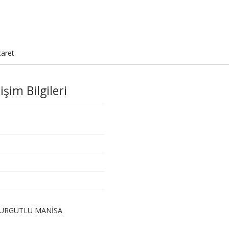
caret
şim Bilgileri
:31 TURGUTLU MANİSA