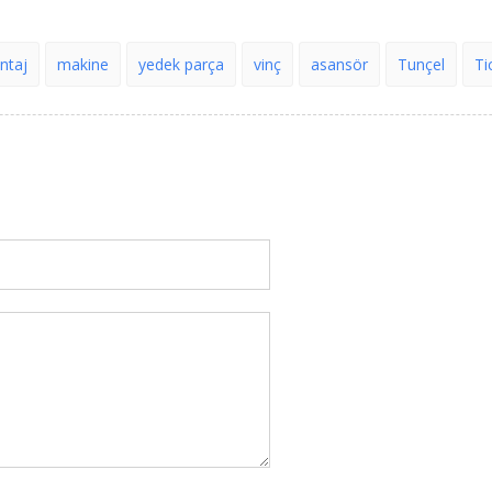
ntaj
makine
yedek parça
vinç
asansör
Tunçel
Ti