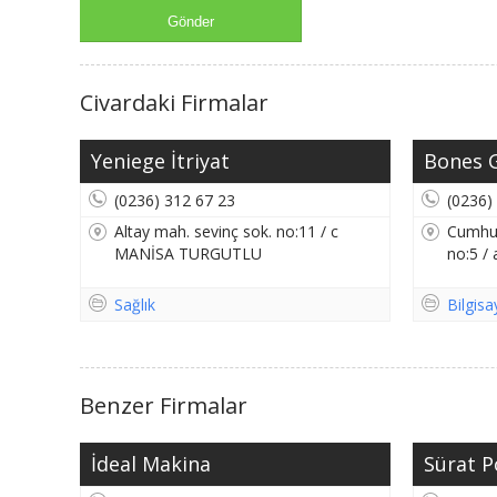
Civardaki Firmalar
Yeniege İtriyat
Bones G
(0236) 312 67 23
(0236)
Altay mah. sevinç sok. no:11 / c
Cumhur
MANİSA TURGUTLU
no:5 
Sağlık
Bilgisa
Benzer Firmalar
İdeal Makina
Sürat 