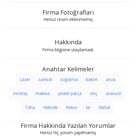
Firma Fotoğrafları
Henüz resim eklenmemiş
Hakkında
Firma bilgisine ulaşılamadı.
Anahtar Kelimeler
Lazer
santral
soğutma
bakım
arıza
montaj
makine
yedek parça
vinç
asansör
Taha
Hidrolik
Rekor
Ve
Metal
Firma Hakkında Yazılan Yorumlar
Henüz hiç yorum yapılmamış