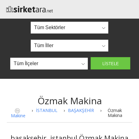
Özmak Makina
›
İSTANBUL
›
BAŞAKŞEHİR
›
Özmak
Makina
Makine
basaksehir, istanbul Özmak Makina