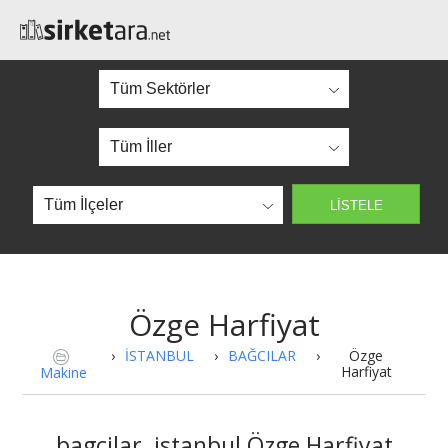
Özge Harfiyat
›
İSTANBUL
›
BAĞCILAR
›
Özge
Harfiyat
Makine
bagcilar, istanbul Özge Harfiyat