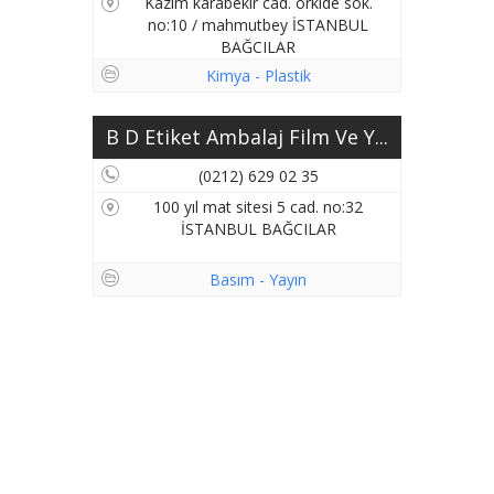
Kazım karabekir cad. orkide sok.
no:10 / mahmutbey İSTANBUL
BAĞCILAR
Kimya - Plastik
B D Etiket Ambalaj Film Ve Y...
(0212) 629 02 35
100 yıl mat sitesi 5 cad. no:32
İSTANBUL BAĞCILAR
Basım - Yayın