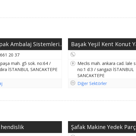
ak Ambalaj Sistemleri...
Başak Yeşil Kent Konut Ya
 661 20 37
 paşa mah. g5 sok. no:64 /
Meclis mah. ankara cad. lale s
dıra İSTANBUL SANCAKTEPE
no:1 d:3 / sarıgazi İSTANBUL
SANCAKTEPE
aj
Diğer Sektörler
hendislik
Şafak Makine Yedek Parç