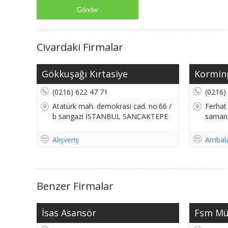
Civardaki Firmalar
Gökkuşağı Kırtasiye
Korminp
(0216) 622 47 71
(0216)
Atatürk mah. demokrasi cad. no:66 /
Ferhat
b sarıgazi İSTANBUL SANCAKTEPE
saman
Alışveriş
Ambal
Benzer Firmalar
İsas Asansör
Fsm Mü