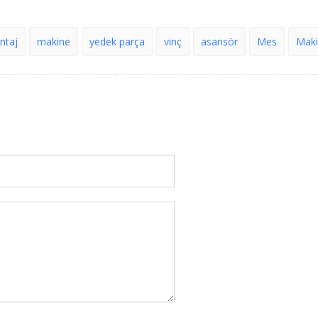
ntaj
makine
yedek parça
vinç
asansör
Mes
Mak