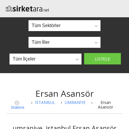
Ersan Asansör
›
İSTANBUL
›
ÜMRANİYE
›
Ersan
Asansör
Makine
umraniye, istanbul Ersan Asansör