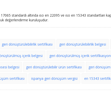
en 17065 standardı altında ıso en 22095 ve ıso en 15343 standartları ka
nluk değerlendirme kuruluşudur.
geri dönüştürülebilirlik sertifikası
geri dönüştürülebilirlik belgesi
önüştürülmüş içerik belgesi
geri dönüştürülmüş içerik sertifikasyo
sesi belgesi
geri dönüştürülebilir ürün sertifikası
geri dönüşüm s
üşüm sertifikası
ispanya geri dönüşüm vergisi
en 15343 sertifik