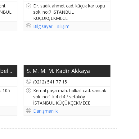
ent
Dr. sadık ahmet cad. küçük kar topu
TANBUL
sok. no:7 İSTANBUL
KÜÇÜKÇEKMECE
Bilgisayar - Bilişim
el...
S. M. M. M. Kadir Akkaya
(0212) 541 77 15
o:105
Kemal paşa mah. halkalı cad. sancak
sok. no:1 k:4 d:4 / sefaköy
İSTANBUL KÜÇÜKÇEKMECE
Danışmanlık