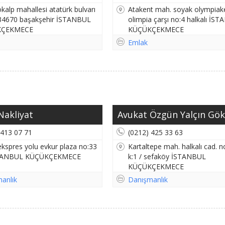
kalp mahallesi atatürk bulvarı
Atakent mah. soyak olympiak
34670 başakşehir İSTANBUL
olimpia çarşı no:4 halkalı İS
KÇEKMECE
KÜÇÜKÇEKMECE
Emlak
Nakliyat
Avukat Özgün Yalçın Gökb
 413 07 71
(0212) 425 33 63
ekspres yolu evkur plaza no:33
Kartaltepe mah. halkalı cad. n
STANBUL KÜÇÜKÇEKMECE
k:1 / sefaköy İSTANBUL
KÜÇÜKÇEKMECE
anlık
Danışmanlık