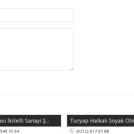
sı İkitelli Sanayi Ş...
Turyap Halkalı Soyak Olim
 549 10 64
(0212) 617 07 88