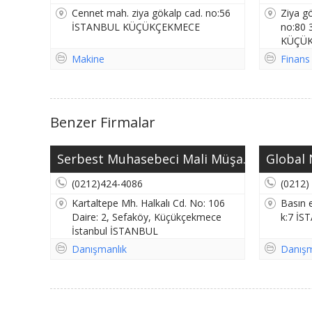
Cennet mah. ziya gökalp cad. no:56
Ziya gö
İSTANBUL KÜÇÜKÇEKMECE
no:80 
KÜÇÜ
Makine
Finans
Benzer Firmalar
Serbest Muhasebeci Mali Müşa...
Global 
(0212)424-4086
(0212)
Kartaltepe Mh. Halkalı Cd. No: 106
Basın 
Daire: 2, Sefaköy, Küçükçekmece
k:7 İ
İstanbul İSTANBUL
KÜÇÜKÇEKMECE
Danışmanlık
Danışm