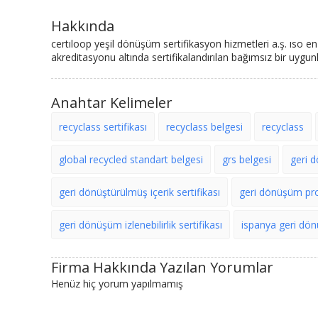
Hakkında
certıloop yeşil dönüşüm sertifikasyon hizmetleri a.ş. ıso 
akreditasyonu altında sertifikalandırılan bağımsız bir uygu
Anahtar Kelimeler
recyclass sertifikası
recyclass belgesi
recyclass
global recycled standart belgesi
grs belgesi
geri d
geri dönüştürülmüş içerik sertifikası
geri dönüşüm pro
geri dönüşüm izlenebilirlik sertifikası
ispanya geri dön
Firma Hakkında Yazılan Yorumlar
Henüz hiç yorum yapılmamış