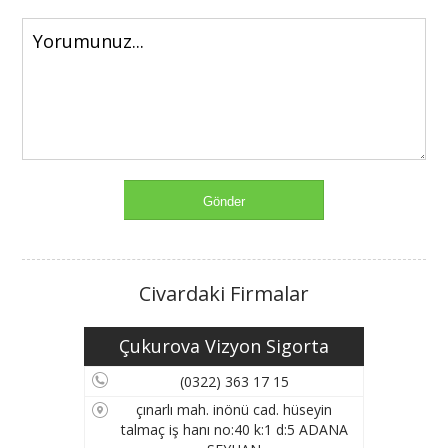
Civardaki Firmalar
Çukurova Vizyon Sigorta
(0322) 363 17 15
çınarlı mah. inönü cad. hüseyin
talmaç iş hanı no:40 k:1 d:5 ADANA