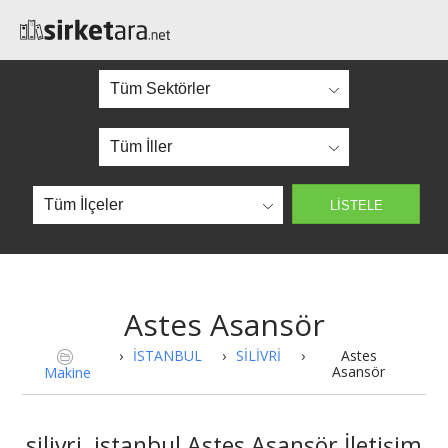
Astes Asansör
›
İSTANBUL
›
SİLİVRİ
›
Astes
Asansör
Makine
silivri, istanbul Astes Asansör İletişim