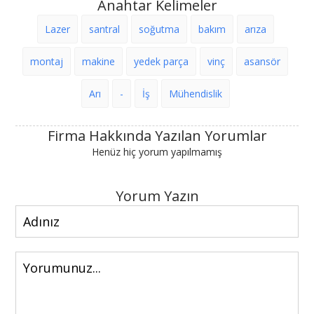
Anahtar Kelimeler
Lazer
santral
soğutma
bakım
arıza
montaj
makine
yedek parça
vinç
asansör
Arı
-
İş
Mühendislik
Firma Hakkında Yazılan Yorumlar
Henüz hiç yorum yapılmamış
Yorum Yazın