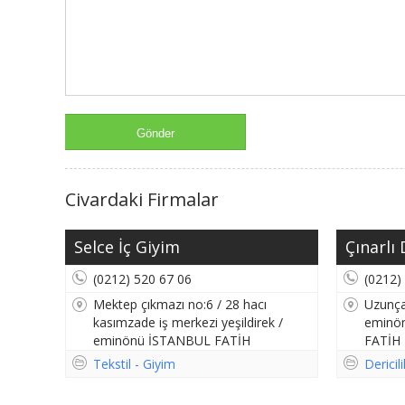
Civardaki Firmalar
Selce İç Giyim
Çınarlı 
(0212) 520 67 06
(0212)
Mektep çıkmazı no:6 / 28 hacı
Uzunça
kasımzade iş merkezi yeşildirek /
eminön
eminönü İSTANBUL FATİH
FATİH
Tekstil - Giyim
Dericil