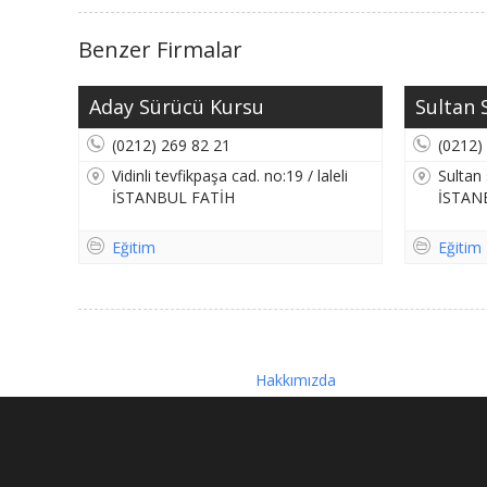
Benzer Firmalar
Aday Sürücü Kursu
Sultan S
(0212) 269 82 21
(0212)
Vidinli tevfikpaşa cad. no:19 / laleli
Sultan 
İSTANBUL FATİH
İSTAN
Eğitim
Eğitim
Hakkımızda