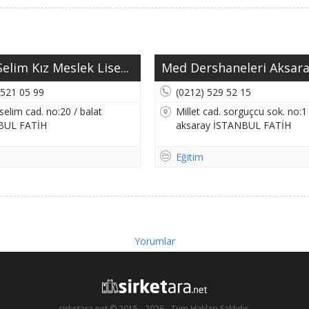
elim Kız Meslek Lise...
Med Dershaneleri Aksar
 521 05 99
(0212) 529 52 15
selim cad. no:20 / balat
Millet cad. sorguçcu sok. no:1 
BUL FATİH
aksaray İSTANBUL FATİH
Eğitim
Yorumlar
sirketara.net © 2015 - 2026 - Tüm Hakları Saklıdır.