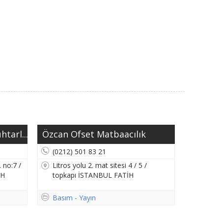
tarl...
Özcan Ofset Matbaacılık
(0212) 501 83 21
 no:7 /
Litros yolu 2. mat sitesi 4 / 5 /
İH
topkapı İSTANBUL FATİH
Basım - Yayın