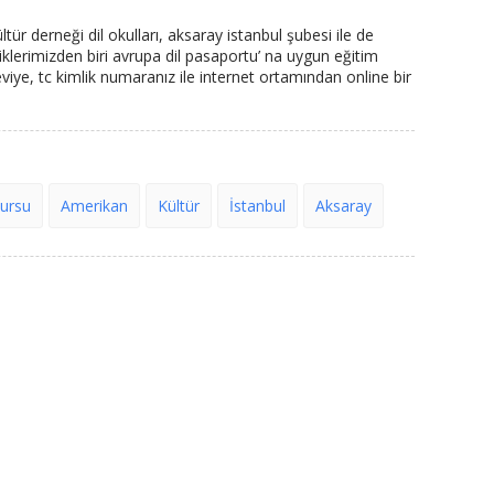
tür derneği dil okulları, aksaray istanbul şubesi ile de
liklerimizden biri avrupa dil pasaportu’ na uygun eğitim
seviye, tc kimlik numaranız ile internet ortamından online bir
kursu
Amerikan
Kültür
İstanbul
Aksaray