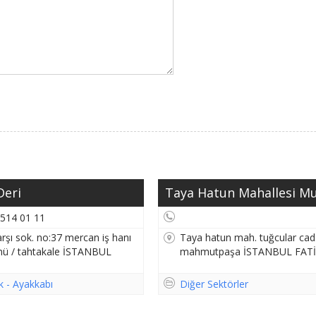
Deri
Taya Hatun Mahallesi Muh
 514 01 11
rşı sok. no:37 mercan iş hanı
Taya hatun mah. tuğcular cad.
ü / tahtakale İSTANBUL
mahmutpaşa İSTANBUL FAT
ik - Ayakkabı
Diğer Sektörler