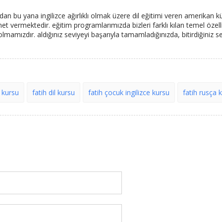
dan bu yana ingilizce ağırlıklı olmak üzere dil eğitimi veren amerikan kül
met vermektedir. eğitim programlarımızda bizleri farklı kılan temel özel
u olmamızdır. aldığınız seviyeyi başarıyla tamamladığınızda, bitirdiğiniz 
 kursu
fatih dil kursu
fatih çocuk ingilizce kursu
fatih rusça 