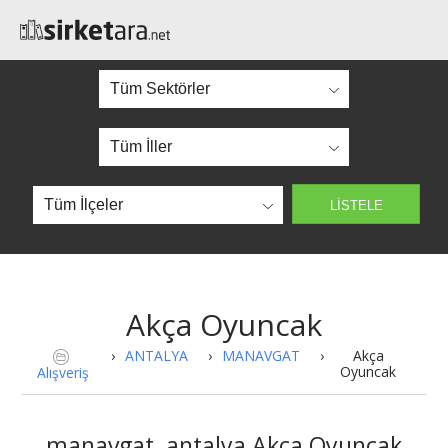
Akça Oyuncak
›
ANTALYA
›
MANAVGAT
›
Akça
Oyuncak
Alışveriş
manavgat, antalya Akça Oyuncak